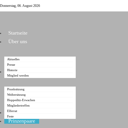
Donnerstag, 06. August 2026
Startseite
Über uns
Aktuelles
Presse
Historie
Veranstaltungen
Mitglied werden
Prunksitzung
Weibersitzung
Hoppeditz-Erwachen
Mitgliedertreffen
Elferrat
Vorstand
Feste
Prinzenpaare